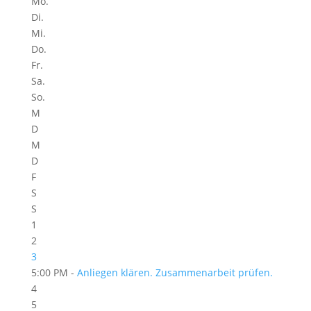
Mo.
Di.
Mi.
Do.
Fr.
Sa.
So.
M
D
M
D
F
S
S
1
2
3
5:00 PM -
Anliegen klären. Zusammenarbeit prüfen.
4
5