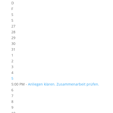
D
F
S
S
27
28
29
30
31
1
2
3
4
5
5:00 PM -
Anliegen klären. Zusammenarbeit prüfen.
6
7
8
9