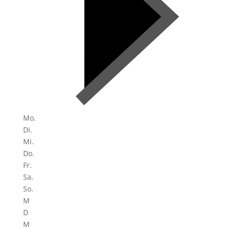
Mo.
Di.
Mi.
Do.
Fr.
Sa.
So.
M
D
M