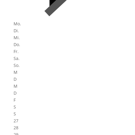
Mo.
Di.
Mi.
Do.
Fr.
Sa.
So.
M
D
M
D
F
S
S
27
28
29