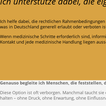
Ich unterstütze dabei, die e
Ich helfe dabei, die rechtlichen Rahmenbedingungen 
was in Deutschland generell erlaubt oder verboten is
Wenn medizinische Schritte erforderlich sind, inform
Kontakt und jede medizinische Handlung liegen aussc
Genauso begleite ich Menschen, die feststellen, d
Diese Option ist oft verborgen. Manchmal taucht sie
halten – ohne Druck, ohne Erwartung, ohne Einfluss