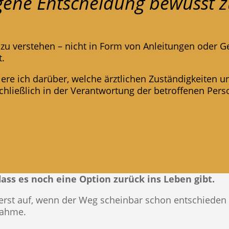
igene Entscheidung bewusst z
zu verstehen – nicht in Form von Anleitungen oder G
t.
iere ich darüber, welche ärztlichen Zuständigkeiten u
hließlich in der Verantwortung der betroffenen Pers
ass es noch eine Option zurück ins Leben gibt.
 erst auf, wenn der Weg scheinbar schon entschieden 
nahme.