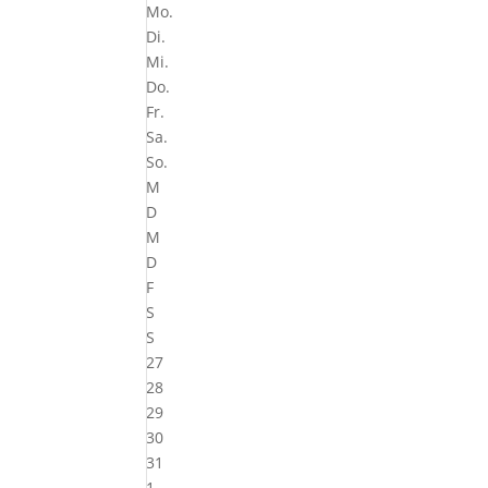
Mo.
Di.
Mi.
Do.
Fr.
Sa.
So.
M
D
M
D
F
S
S
27
28
29
30
31
1