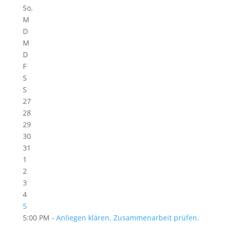
So.
M
D
M
D
F
S
S
27
28
29
30
31
1
2
3
4
5
5:00 PM -
Anliegen klären. Zusammenarbeit prüfen.