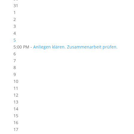
31
1
2
3
4
5
5:00 PM -
Anliegen klären. Zusammenarbeit prüfen.
6
7
8
9
10
11
12
13
14
15
16
17