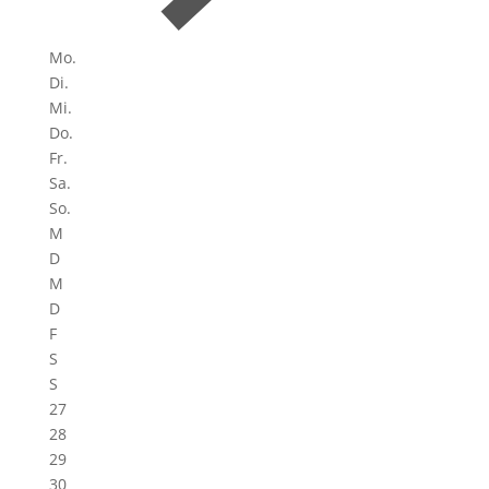
Mo.
Di.
Mi.
Do.
Fr.
Sa.
So.
M
D
M
D
F
S
S
27
28
29
30