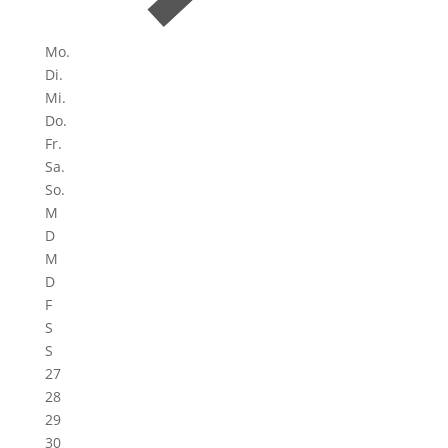
Mo.
Di.
Mi.
Do.
Fr.
Sa.
So.
M
D
M
D
F
S
S
27
28
29
30