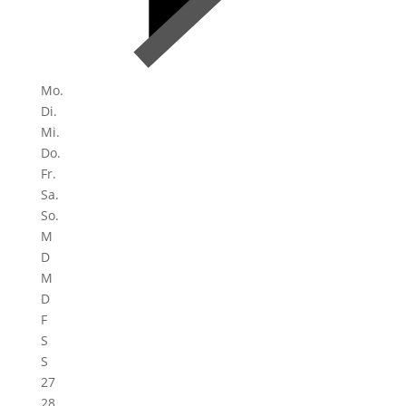
Mo.
Di.
Mi.
Do.
Fr.
Sa.
So.
M
D
M
D
F
S
S
27
28