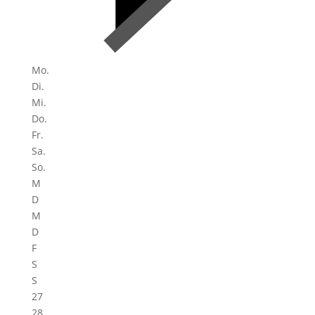
Mo.
Di.
Mi.
Do.
Fr.
Sa.
So.
M
D
M
D
F
S
S
27
28