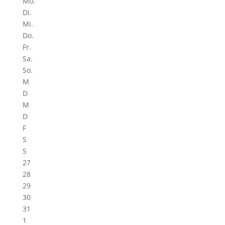
Mo.
Di.
Mi.
Do.
Fr.
Sa.
So.
M
D
M
D
F
S
S
27
28
29
30
31
1